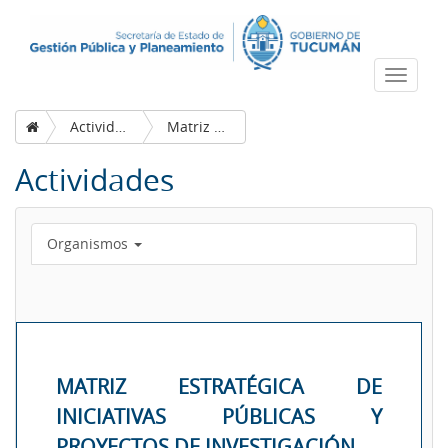
Despleg
navega
Actividades
Matriz estratégica de iniciativas públicas y proyectos de investigación
Actividades
Organismos
MATRIZ ESTRATÉGICA DE
INICIATIVAS PÚBLICAS Y
PROYECTOS DE INVESTIGACIÓN